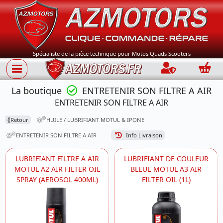
Spécialiste de la pièce technique pour Motos Quads Scooters
Connection
Panie
La boutique
ENTRETENIR SON FILTRE A AIR
ENTRETENIR SON FILTRE A AIR
⟪
Retour
HUILE / LUBRIFIANT MOTUL & IPONE
ENTRETENIR SON FILTRE A AIR
Info Livraison
LUBRIFIANT FILTRE A AIR
LUBRIFIANT DE COULEUR
MOTUL A2 AIR FILTER OIL
BLEUE MOTUL A3 AIR
SPRAY (AEROSOL 400ML)
FILTER OIL (1L)