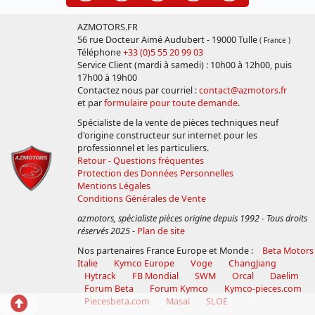
AZMOTORS.FR
56 rue Docteur Aimé Audubert - 19000 Tulle
( France )
Téléphone
+33 (0)5 55 20 99 03
Service Client (mardi à samedi) : 10h00 à 12h00, puis
17h00 à 19h00
Contactez nous par courriel :
contact@azmotors.fr
et par
formulaire pour toute demande
.
Spécialiste de la vente de pièces techniques neuf
d'origine constructeur sur internet pour les
professionnel et les particuliers.
Retour - Questions fréquentes
Protection des Données Personnelles
Mentions Légales
Conditions Générales de Vente
azmotors, spécialiste pièces origine depuis 1992 - Tous droits
réservés 2025
-
Plan de site
Nos partenaires France Europe et Monde :
Beta Motors
Italie
Kymco Europe
Voge
ChangJiang
Hytrack
FB Mondial
SWM
Orcal
Daelim
Forum Beta
Forum Kymco
Kymco-pieces.com
Retour
Piecesbeta.com
Masaï
SLOE