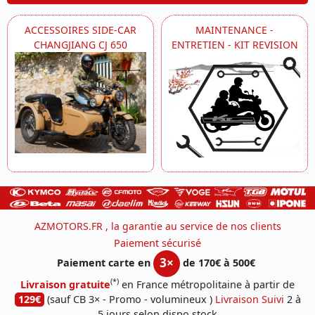
ACCESSOIRES SIDE-CAR
MAINTENANCE -
CHANGJIANG CJ 650
ENTRETIEN - KIT REVISION
AZMOTORS.FR , la garantie au service de nos clients
Paiement sécurisé
3×
Paiement carte en
de 170€ à 500€
(*)
Livraison gratuite
en France métropolitaine à partir de
129€
(sauf CB 3× - Promo - volumineux )
Livraison Suivi
2 à
5 jours selon dispo stock