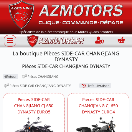
Spécialiste de la pièce technique pour Motos Quads Scooters
Connection
Panie
La boutique Pièces SIDE-CAR CHANGJIANG
DYNASTY
Pièces SIDE-CAR CHANGJIANG DYNASTY
⟪
Retour
Pièces CHANGJIANG
Pièces SIDE-CAR CHANGJIANG DYNASTY
Info Livraison
Pieces SIDE-CAR
Pieces SIDE-CAR
CHANGJIANG CJ 650
CHANGJIANG CJ 650
DYNASTY EURO5
DYNASTY EURO4