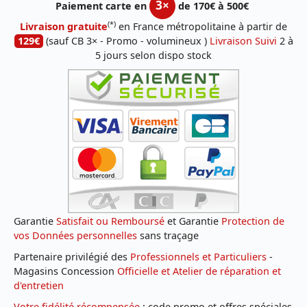
3×
Paiement carte en
de 170€ à 500€
(*)
Livraison gratuite
en France métropolitaine à partir de
129€
(sauf CB 3× - Promo - volumineux )
Livraison Suivi
2 à
5 jours selon dispo stock
Garantie
Satisfait ou Remboursé
et Garantie
Protection de
vos Données personnelles
sans traçage
Partenaire privilégié des
Professionnels et Particuliers
-
Magasins Concession
Officielle et Atelier de réparation et
d'entretien
Votre fidélité récompensée
: code promo et offres spéciales