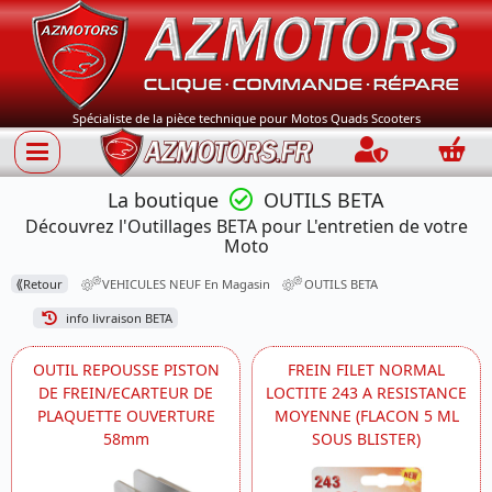
Spécialiste de la pièce technique pour Motos Quads Scooters
Connection
Panie
La boutique
OUTILS BETA
Découvrez l'Outillages BETA pour L'entretien de votre
Moto
⟪
Retour
VEHICULES NEUF En Magasin
OUTILS BETA
info livraison BETA
OUTIL REPOUSSE PISTON
FREIN FILET NORMAL
DE FREIN/ECARTEUR DE
LOCTITE 243 A RESISTANCE
PLAQUETTE OUVERTURE
MOYENNE (FLACON 5 ML
58mm
SOUS BLISTER)