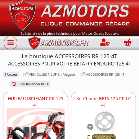
Spécialiste de la pièce technique pour Motos Quads Scooters
Connection
Panie
La boutique ACCESSOIRES RR 125 4T
ACCESSOIRES POUR VOTRE BETA RR ENDURO 125 4T
⟪
Retour
VEHICULES NEUF En Magasin
ACCESSOIRES RR 125 4T
info livraison BETA
HUILE/ LUBRIFIANT RR 125
Kit Chaine BETA 125 RR LC
4T
4T