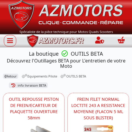
Spécialiste de la pièce technique pour Motos Quads Scooters
Connection
Panie
La boutique
OUTILS BETA
Découvrez l'Outillages BETA pour L'entretien de votre
Moto
⟪
Retour
Equipements Pilote
OUTILS BETA
info livraison BETA
OUTIL REPOUSSE PISTON
FREIN FILET NORMAL
DE FREIN/ECARTEUR DE
LOCTITE 243 A RESISTANCE
PLAQUETTE OUVERTURE
MOYENNE (FLACON 5 ML
58mm
SOUS BLISTER)