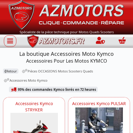
Spécialiste de la pièce technique pour Motos Quads Scooters
Connection
Panie
La boutique Accessoires Moto Kymco
Accessoires Pour Les Motos KYMCO
⟪
Retour
Pièces OCCASIONS Motos Scooters Quads
Accessoires Moto Kymco
95% des commandes Kymco livrés en 72 heures
Accessoires Kymco
Accessoires Kymco PULSAR
STRYKER