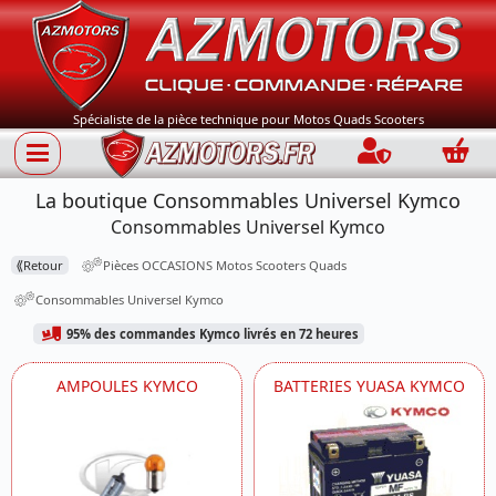
Spécialiste de la pièce technique pour Motos Quads Scooters
Connection
Panie
La boutique Consommables Universel Kymco
Consommables Universel Kymco
⟪
Retour
Pièces OCCASIONS Motos Scooters Quads
Consommables Universel Kymco
95% des commandes Kymco livrés en 72 heures
AMPOULES KYMCO
BATTERIES YUASA KYMCO