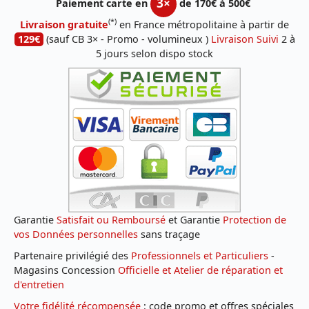
3×
Paiement carte en
de 170€ à 500€
(*)
Livraison gratuite
en France métropolitaine à partir de
129€
(sauf CB 3× - Promo - volumineux )
Livraison Suivi
2 à
5 jours selon dispo stock
Garantie
Satisfait ou Remboursé
et Garantie
Protection de
vos Données personnelles
sans traçage
Partenaire privilégié des
Professionnels et Particuliers
-
Magasins Concession
Officielle et Atelier de réparation et
d'entretien
Votre fidélité récompensée
: code promo et offres spéciales